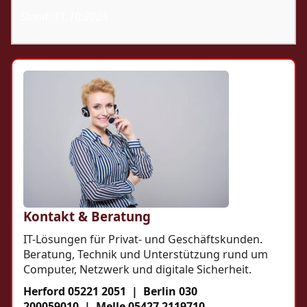
Stand: 11.10.2025
Kontakt & Beratung
IT-Lösungen für Privat- und Geschäftskunden.
Beratung, Technik und Unterstützung rund um
Computer, Netzwerk und digitale Sicherheit.
Herford
05221 2051 |
Berlin
030
200059010 |
Melle
05427 2119710