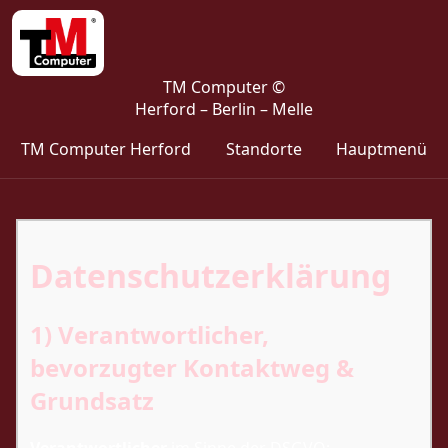
TM Computer ©
Herford – Berlin – Melle
TM Computer Herford
Standorte
Hauptmenü
Datenschutzerklärung
1) Verantwortlicher,
bevorzugter Kontaktweg &
Grundsatz